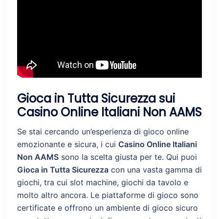
Gioca in Tutta Sicurezza sui
Casino Online Italiani Non AAMS
Se stai cercando un’esperienza di gioco online
emozionante e sicura, i cui
Casino Online Italiani
Non AAMS
sono la scelta giusta per te. Qui puoi
Gioca in Tutta Sicurezza
con una vasta gamma di
giochi, tra cui slot machine, giochi da tavolo e
molto altro ancora. Le piattaforme di gioco sono
certificate e offrono un ambiente di gioco sicuro