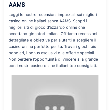
AAMS
Leggi le nostre recensioni imparziali sui migliori
casino online italiani senza AAMS. Scopri i
migliori siti di gioco d’azzardo online che
accettano giocatori italiani. Offriamo recensioni
dettagliate e obiettive per aiutarti a scegliere il
casino online perfetto per te. Trova i giochi più
popolari, i bonus esclusivi e le offerte speciali.
Non perdere l’opportunità di vincere alla grande
con i nostri casino online italiani top consigliati.