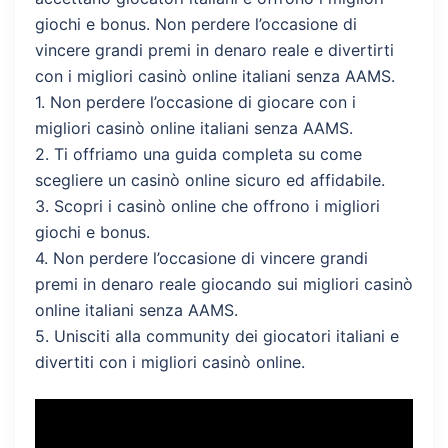
giochi e bonus. Non perdere l’occasione di
vincere grandi premi in denaro reale e divertirti
con i migliori casinò online italiani senza AAMS.
1. Non perdere l’occasione di giocare con i
migliori casinò online italiani senza AAMS.
2. Ti offriamo una guida completa su come
scegliere un casinò online sicuro ed affidabile.
3. Scopri i casinò online che offrono i migliori
giochi e bonus.
4. Non perdere l’occasione di vincere grandi
premi in denaro reale giocando sui migliori casinò
online italiani senza AAMS.
5. Unisciti alla community dei giocatori italiani e
divertiti con i migliori casinò online.