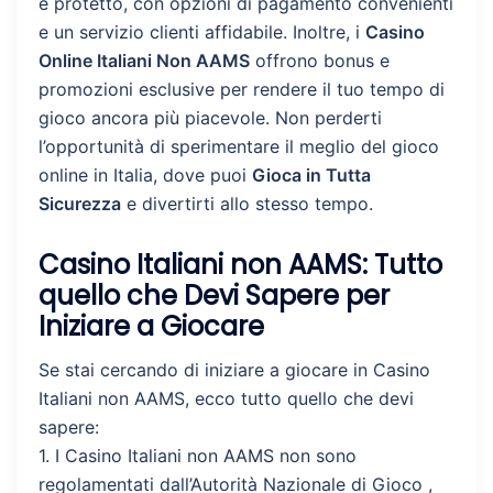
e protetto, con opzioni di pagamento convenienti
e un servizio clienti affidabile. Inoltre, i
Casino
Online Italiani Non AAMS
offrono bonus e
promozioni esclusive per rendere il tuo tempo di
gioco ancora più piacevole. Non perderti
l’opportunità di sperimentare il meglio del gioco
online in Italia, dove puoi
Gioca in Tutta
Sicurezza
e divertirti allo stesso tempo.
Casino Italiani non AAMS: Tutto
quello che Devi Sapere per
Iniziare a Giocare
Se stai cercando di iniziare a giocare in Casino
Italiani non AAMS, ecco tutto quello che devi
sapere:
1. I Casino Italiani non AAMS non sono
regolamentati dall’Autorità Nazionale di Gioco ,