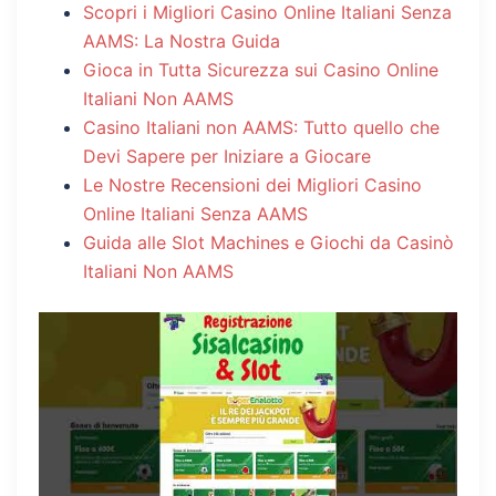
Scopri i Migliori Casino Online Italiani Senza
AAMS: La Nostra Guida
Gioca in Tutta Sicurezza sui Casino Online
Italiani Non AAMS
Casino Italiani non AAMS: Tutto quello che
Devi Sapere per Iniziare a Giocare
Le Nostre Recensioni dei Migliori Casino
Online Italiani Senza AAMS
Guida alle Slot Machines e Giochi da Casinò
Italiani Non AAMS