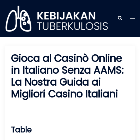
Skip
to
Search
Tog
content
men
Gioca al Casinò Online
in Italiano Senza AAMS:
La Nostra Guida ai
Migliori Casino Italiani
Table